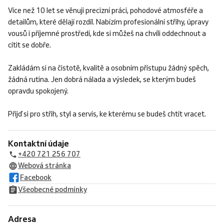
Více než 10 let se věnuji precizní práci, pohodové atmosféře a
detailům, které dělají rozdíl. Nabízím profesionální střihy, úpravy
vousů i příjemné prostředí, kde si můžeš na chvíli oddechnout a
cítit se dobře.
Zakládám si na čistotě, kvalitě a osobním přístupu žádný spěch,
žádná rutina. Jen dobrá nálada a výsledek, se kterým budeš
opravdu spokojený.
Přijď si pro střih, styl a servis, ke kterému se budeš chtít vracet.
Kontaktní údaje
+420 721 256 707
Webová stránka
Facebook
Všeobecné podmínky
Adresa