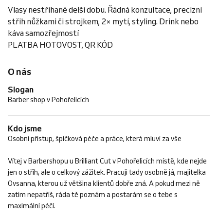
Vlasy nestříhané delší dobu. Řádná konzultace, precizní
střih nůžkami či strojkem, 2× mytí, styling. Drink nebo
káva samozřejmostí
PLATBA HOTOVOST, QR KÓD
O nás
Slogan
Barber shop v Pohořelicích
Kdo jsme
Osobní přístup, špičková péče a práce, která mluví za vše
Vítej v Barbershopu u Brilliant Cut v Pohořelicích místě, kde nejde
jen o střih, ale o celkový zážitek. Pracuji tady osobně já, majitelka
Ovsanna, kterou už většina klientů dobře zná. A pokud mezi ně
zatím nepatříš, ráda tě poznám a postarám se o tebe s
maximální péčí.